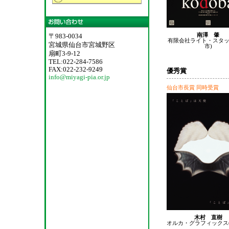
南澤 肇
〒983-0034
有限会社ライト・スタッ
宮城県仙台市宮城野区
市)
扇町3-9-12
TEL:022-284-7586
FAX:022-232-9249
優秀賞
info@miyagi-pia.or.jp
仙台市長賞 同時受賞
木村 直樹
オルカ・グラフィックス(