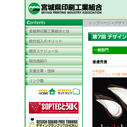
トップページ
>
デザイ
一般部門
最優秀賞
中村誠賞
オーディエンス大賞 同