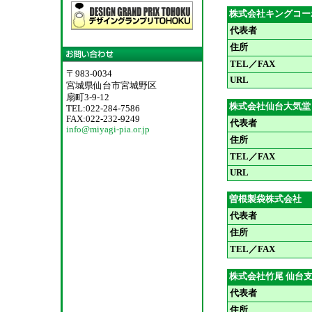
株式会社キングコー
代表者
住所
TEL／FAX
〒983-0034
URL
宮城県仙台市宮城野区
扇町3-9-12
株式会社仙台大気堂
TEL:022-284-7586
FAX:022-232-9249
代表者
info@miyagi-pia.or.jp
住所
TEL／FAX
URL
曽根製袋株式会社
代表者
住所
TEL／FAX
株式会社竹尾 仙台
代表者
住所