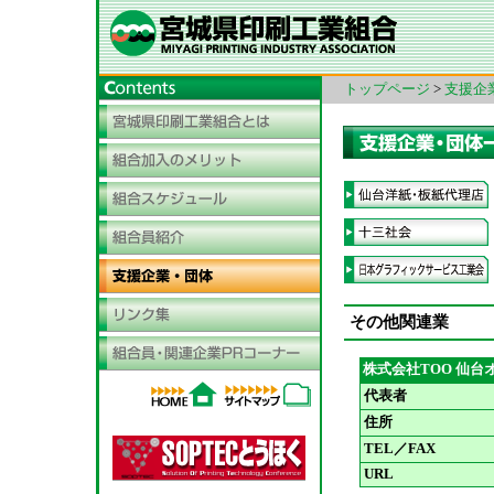
トップページ
>
支援企
その他関連業
株式会社TOO 仙台
代表者
住所
TEL／FAX
URL